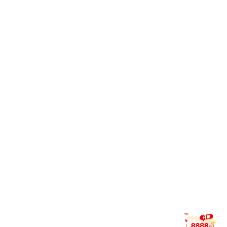
异常防控层
AI监控
风控预警
系统实时分析登录频率、操作路径等指标，提前发现可疑
行为并及时响应。
九游体育 · 应用版本更新日志
每一次更新，都是为提供更高效、更沉浸式的赛事体验而前
行。