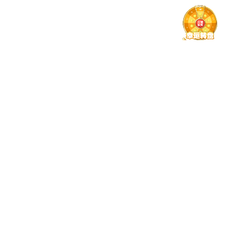
提供多种媒体形式如图文、短视频、集锦回顾，提升九游
体育 的平台使用粘性与用户参与感。
多维安全防御模型
九游体育从多个层面构建立体式防御体系，涵盖数据传输、
账户操作与隐私保护，力求为用户营造安全、稳定的使用体
验。