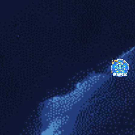
态
数据中心
整合历史战绩、球员状态与赛事趋势，九游体育
(中国)官方网站-九游sports 为专业用户提供多维
度分析支持。