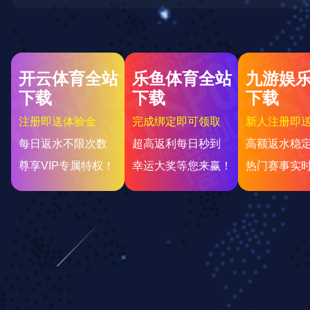
面提升用户操作流畅度。
多语言，多区域
支持多语种界面与主流货币结算方式，九游体
洲、中东等重点市场，具备全球运营与本地适