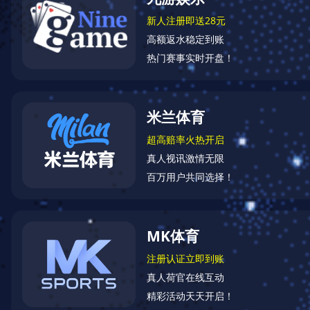
九
九游体育 专注于构建
息与多终端互动体验。平台
技术驱动，性能优先
平台采用自研系统架构，持续优化加载速度与
全球 CDN 加速节点，实现不同地区高速访