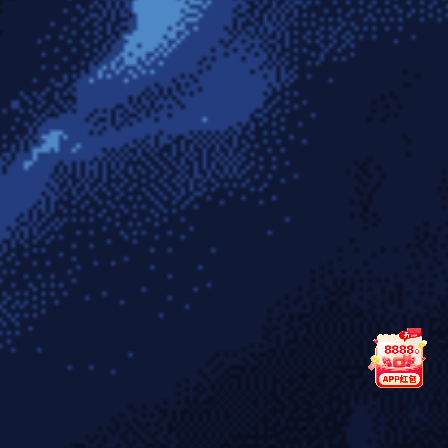
互动内容
提供多种媒体形式如图文、短视频、集锦回顾，
提升九游体育 的平台使用粘性与用户参与感。