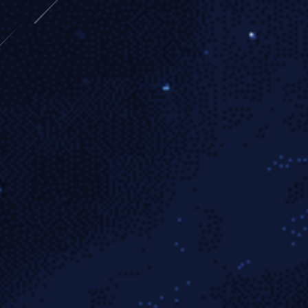
电竞频道
热门电竞赛事全覆盖，支持边看边聊功能，打造
专属电竞内容互动专区。