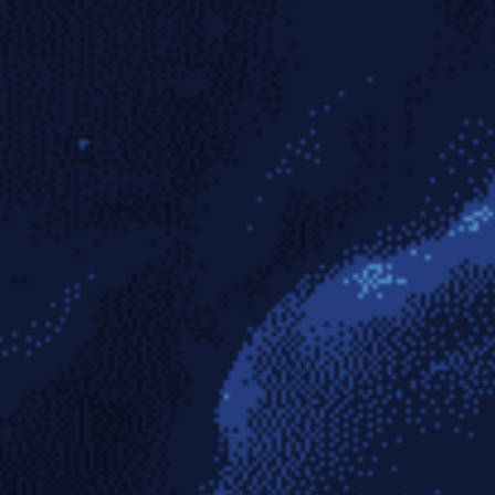
赛事专题
整合重要赛事专题页、球队档案与图文集锦，适
合深入了解比赛背景与阵容走势。