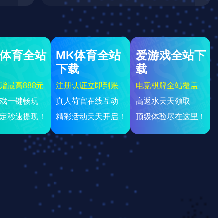
驱动
断迭代功能细节与视觉交互体验，结合 AI 智
户提供精准内容分发与个性化推荐，增强整体
？