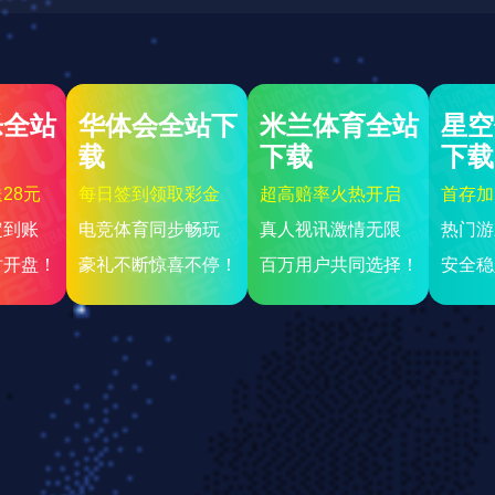
牌形象。
持续优化，数据
育 已服务覆盖东南亚、欧
平台基于用户行为分析，不
配的服务能力。
能算法与赛事数据，为用
互动价值。
为什么全球用户都信赖九游体育