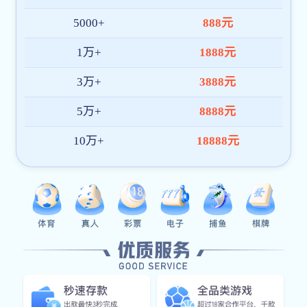
所有服务均基于合规化机制运营，平台数据透明、交
易流程规范，长期致力于构建高可信度生态系统，持
续服务全球数百万用户，树立良好品牌形象。
多语言，多区域
支持多语种界面与主流货币结算方式，九游体育 已服
务覆盖东南亚、欧洲、中东等重点市场，具备全球运
营与本地适配的服务能力。