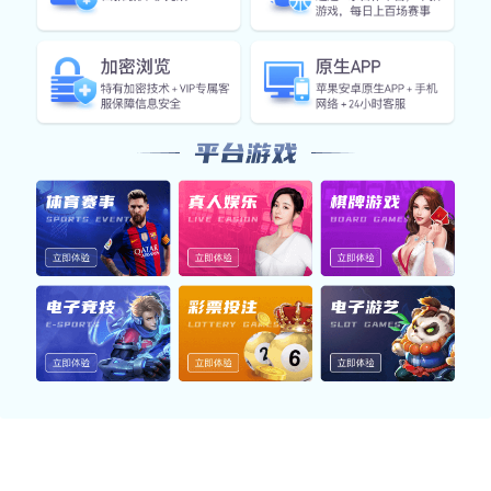
持续优化，数据驱动
平台基于用户行为分析，不断迭代功能细节与视觉交
互体验，结合 AI 智能算法与赛事数据，为用户提供
精准内容分发与个性化推荐，增强整体互动价值。
为什么全球用户都信赖九游体育？
我们不仅是体育赛事数据平台，更是一站式的信
息服务提供商。从实时数据同步到安全机制建
设，再到用户服务体系，九游体育始终致力于为
全球用户带来可靠、高效、便捷的综合体验。