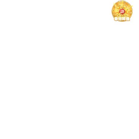
提供多种媒体形式如图文、短视频、集锦回顾，提升九游
体育 的平台使用粘性与用户参与感。
多维安全防御模型
九游体育从多个层面构建立体式防御体系，涵盖数据传输、
账户操作与隐私保护，力求为用户营造安全、稳定的使用体
验。