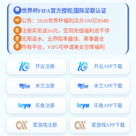
九游体育 · 值得信赖的体育数据平台
九游体育 专注于构建一个以赛事内容、数据服务与智能分析
为核心的数字生态平台，聚焦全球体育用户的实时信息与多