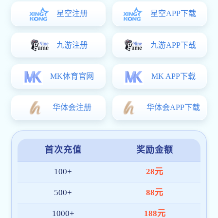
终端互动体验。平台以稳定技术架构和合规体系赢得市场认
可，深受九游体育(中国)官方网站-九游sports用户喜爱。
技术驱动，性能优先
平台采用自研系统架构，持续优化加载速度与数据传
输流程，通过部署全球 CDN 加速节点，实现不同地
区高速访问与高并发下的稳定运行，全面提升用户操
作流畅度。
以信任构建口碑