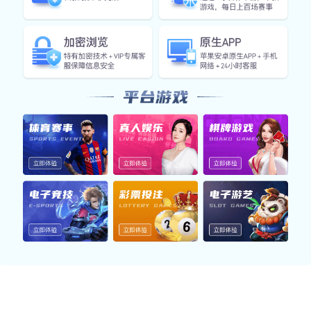
持续优化，数据驱动
平台基于用户行为分析，不断迭代功能细节与视觉交
互体验，结合 AI 智能算法与赛事数据，为用户提供
精准内容分发与个性化推荐，增强整体互动价值。
为什么全球用户都信赖九游体育？
我们不仅是体育赛事数据平台，更是一站式的信
息服务提供商。从实时数据同步到安全机制建
设，再到用户服务体系，九游体育始终致力于为
全球用户带来可靠、高效、便捷的综合体验。