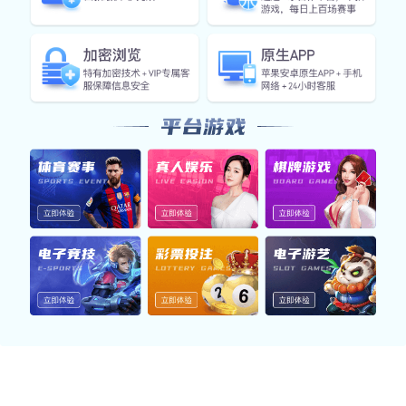
最后，乌尔比希还提到，他希望能够向诺伊尔学习更
多，在训练和比赛中不断进步。这样的态度不仅展现
了他的谦逊，也显示出他希望通过努力争取更多机
会，为球队贡献力量。这种良好的心态，将有助于整
个团队向着共同目标前进。
2、两人之间的关系
乌尔比希与诺伊尔之间建立了一种良好的竞争关系，
这种关系既是互相扶持又是适度竞争。作为替补门
将，乌尔比希明白自己的位置，但同时也渴望通过努
力争取上场机会。因此，他始终保持着一种积极向上
的态度，不断挑战自我，与主力门将共同成长。
这段时间以来，两人在训练中频繁互动，无论是技术
交流还是战术讨论，都彼此分享各自的见解和经验。