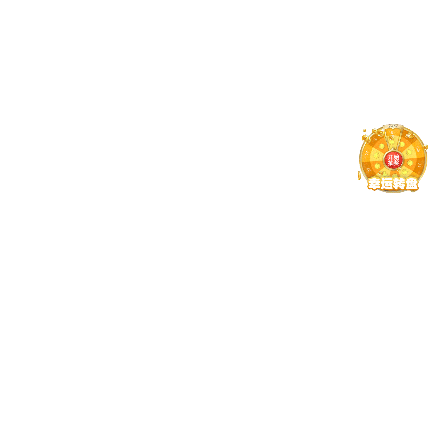
这种开放式沟通使得双方都能更加了解彼此，从而提
高整体防守水平。在这种友好的氛围下，球队能够更
好地应对各种挑战，实现战术目标。
此外，两人虽然处于竞争状态，但始终保持着相互尊
重。无论是在公开场合还是私下交流，他们都会给予
彼此充分肯定。这一点尤为重要，因为它促使他们在
激烈竞争中不失友谊，为整个团队创造一个团结奋进
的环境。
3、国家队未来的发展
随着赛季接近尾声，关于国家队未来的发展问题逐渐
浮出水面。乌尔比希明确表示，会在赛季结束后再考
虑个人是否继续为国家队效力的问题。他认为，目前
最重要的是全心投入到当前赛事之中，以确保自己能