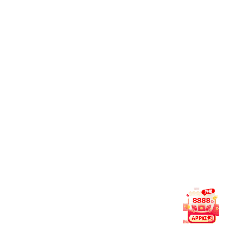
防守球员奖项的小前锋，斯玛特以其顽强拼搏著称，
有助于提升整个团队竞争水准。
然而，关于他的转会讨论也充满变数，各支争冠球队
均希望得到这样一位优秀人才。而且，在薪资空间有
限情况下，如何合理运用资源来引进像斯玛特这样具
备实力且适合体系的人才，将考验着湖人管理层的智
慧与决策能力。
如果最终能够达成交易，不仅可以增强后场深度，还
能有效改善内线保护，使得整支球队更加均衡。这正
是目前各大NBA豪门所追求的一种全方位发展模式，
因此值得期待的是，在接下来的交易市场中，霍华德
与其他角色球员配合默契，为实现在新赛季中的辉煌
奠定基础。