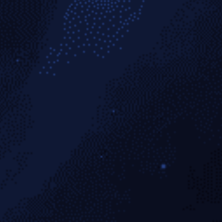
看，如今足坛对于年轻才俊愈加青睐，这一点从各大俱乐部频繁
移，如此趋势只会愈演愈烈，为那些出色的小将们提供更多展示
，若能够抓住机会，将极大提升个人价值以及职业前景。
，都将直接影响到这位年轻中场球员未来的发展轨迹。同时，各
也促使整个市场更加活跃，为观众呈现出更多精彩纷呈的人事故
新启动与米堡中场哈克尼谈判，是一个颇具意义的话题。从足球
也反映了当前英超市场竞争日益白热化。各方力量围绕着这个潜
交易能够走向何方，以及它给双方带来的影响。
本次事件都让我们再次意识到足球世界瞬息万变，每一个决策都
而言，更是增添了一份期待与悬念，让我们继续关注这一动态发