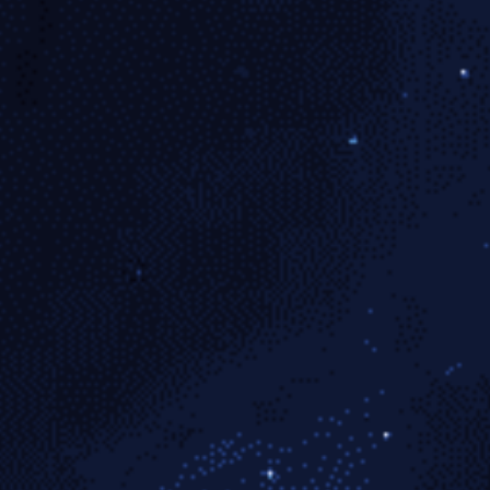
言，他们必须谨慎处
热刺近年来一直致力
环节。同时，他们也
直以来都注重青训发
的小将十分看重。
两家豪门俱乐部对他
望确保交易成功，他
自身优势。
4、未来可
展望未来，随着各方
埃弗顿，那么他将在
联，则意味着进入更