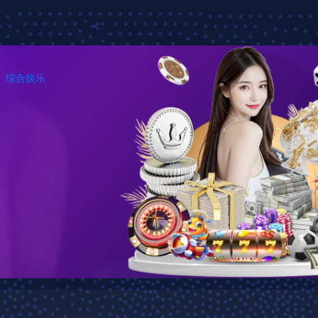
全天更新 ·
九
无论您身在何处，
九游体育A
体验。
下载客户端
网页