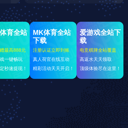
俱乐部的吸引力。
术和传球视野，能够有
核心部分，尤其是在进
防线提供支持。这种攻
，他还有很大的提升空
的上升期。此外，参与
，不少豪门球队对他的