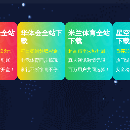
够更好地理解这位年轻中场球员在足坛中的重要性以及他对各大
的个人能力与潜力
堡的重要中场球员，其个人能力不容小觑。他具备出色的控球技
友创造机会。在过去几个赛季中，他逐渐成为球队战术体系中的
和创造力让人印象深刻。
端同样表现突出。他不仅能积极参与抢断，还能及时协防，为后
他在英格兰足球界逐渐被认可为一名全能型中场。许多专家认为
成为英超乃至国际舞台上的顶尖中场。
发展提供了更多可能性，目前只有二十多岁的他正处于职业生涯
提升他的竞技状态和心理素质，让他更快适应更大的舞台。因此
。
的转会计划