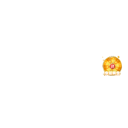
其次，一些旧将认为，恩里克未必能赢得现有球员的
信任。在过去与巴萨交锋时，不少球员受到过他的战
术安排影响，对其固有印象难以改变。如果他成为主
帅，如何调动这些“既往敌人”的积极性，将是一个巨
大挑战。
最后，还有一些旧将则直言不讳地表示，他们希望看
到一个能够带领球队走出低谷的人选，而不是一个存
在争议的人物。他们认为，在选帅问题上不能仅仅依
靠声望，还要考虑团队内部氛围与未来发展。因此，
他们更倾向于选择其他更为稳妥的人选来引领球队走
向复兴之路。
3、现实层面的考量
从实际情况来看，目前皇马队内已经有了一定数量的