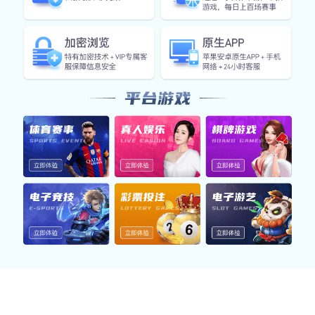
马主帅的问题也就成为了讨论的重要部分。
此外，近年来西甲联赛变幻莫测，各个球队都在不断
进步，这也使得任何一位教练都需要具备灵活应变能
力。恩里克虽然经验丰富，但在转会市场上的表现及
其对于球员管理能力也受到外界关注。因此，对于他
的加盟能否带来积极变化仍需打上问号。
2、旧将们反对意见原因
不少昔日皇马球员对于恩里克担任主帅持反对态度，
他们认为这位前巴萨主帅并不适合这支球队。其中一
个主要原因是他们担心恩里克无法融入皇马文化。皇
家马德里的文化强调的是斗志、拼搏精神，而这与巴
萨所推崇的控球哲学截然不同。