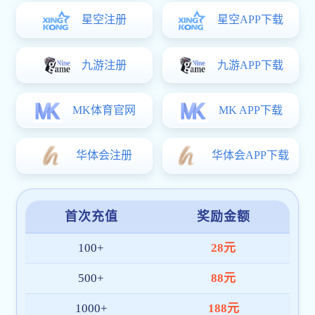
的最佳球员投票
2026-06-11 13:16
64 次阅读
首页
/
体育快讯
在这个充满激情与竞争的英超赛季中，直播吧与咪咕
体育携手推出了一项令人振奋的活动——英超第31轮
MVP评选。此次活动旨在让球迷们积极参与到最佳球
员的评选中，通过投票来表达他们对心目中优秀球员
的支持和喜爱。通过这次活动，不仅能够增强球迷与
球队之间的互动，也为每位参与者提供了展现自己对
足球热爱的机会。同时，这也是一个良好的平台，让
更多的人关注到英超联赛中的精彩瞬间和杰出表现。
本文将从评选活动的意义、参选球员、投票机制以及