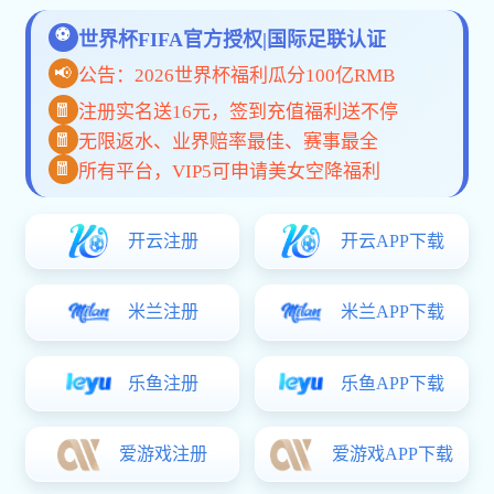
直播吧与咪咕体育联手推出英超第
31轮MVP评选活动快来为你心中