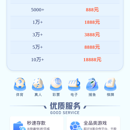
未来展望四个方面，深入探讨这一盛事所带来的影
响。
1、评选活动的意义
首先，此次MVP评选活动为广大球迷提供了一个直接
参与足球赛事的重要途径。在观赛过程中，球迷们往
往会被某些球员出色的表现所打动，而通过投票，他
们可以真正表达自己的观点和情感。这种互动不仅增
加了赛事的趣味性，也增强了球迷对于球队和运动员
的归属感。
其次，MVP评选能够促进各支球队之间健康竞争。在
激烈的英超联赛中，每一场比赛都充满着挑战，而每
位球员都渴望获得认可。通过这样的评选机制，各队