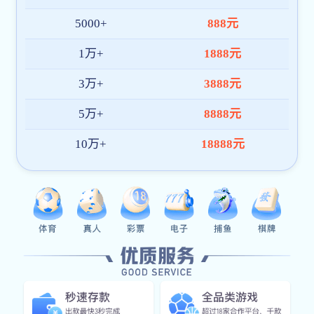
1、哈登的领导力与战术智慧
作为联盟中的超级明星，哈登以其卓越的个人技艺和
出色的场上视野闻名。在活塞队中，他不仅仅是得分
手，更是全队战术执行的重要枢纽。哈登善于通过自
己的突破和投篮吸引防守，从而为队友创造出空位机
会，这种能力使他成为了活塞进攻体系中的核心。
此外，哈登在比赛中的应变能力也为球队增添了不少
胜算。当对方采取针对性的防守策略时，他总能迅速
调整自己的打法，以有效应对。这样的战术灵活性，
使得活塞在面对强敌时依然充满竞争力，让人们看到
了他们争夺冠军的希望。
此外，哈登还展现出了优秀的领导才能。他懂得如何
调动全队士气，将每一个球员都融入到比赛当中。这