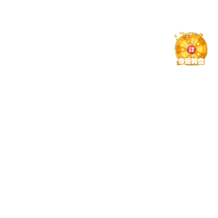
然而，在这样的困境中，哈登依然保持着冷静，他用
自己的方式来缓解这种紧张局势，通过不断沟通与鼓
励，让每位球员都重新找回自信心。这种韧劲不仅展
示了他的领导才能，也让整个团队逐渐走出了阴影。
3、马刺队如何面对挑战
作为NBA传统强队之一，马刺始终以其严谨细致著
称。在面对如同活塞这样强悍且充满悬念对手时，他
们必须充分发挥出自身优势，以迎接这场挑战。马刺
教练组充分研究了对手特点，并制定了一套行之有效
的防守策略，以期能够限制住哈登及其身边其他球
员。
除了战术上的调整外，马刺还特别注重心理素质训