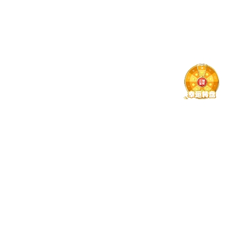
同时，在某些特定战术下，教练可能会选择使用更擅
长防守或组织进攻能力较强的球员来应对联赛中的对
手。这就导致了即便是在训练中状态良好的马基，也
可能因战术需求而被排除出首发阵容。同时，这也反
映出了教练对于各类赛事胜负比重的不一样看法。
为了适应这种变化， 马基必须加强与队友之间配合默
契，提高自身技术水平，从而确保自己无论在哪种体
系下都能发挥作用。只有这样，他才能够获得更多上
场机会，并最终实现个人价值与团队利益双赢。
3、伤病因素影响
伤病是职业运动员不可避免的一部分，对于马基来说
也是如此。在过去几个赛季里，他曾经历过几次小伤
病，这直接影响了他的出场次数和竞技状态。尤其是