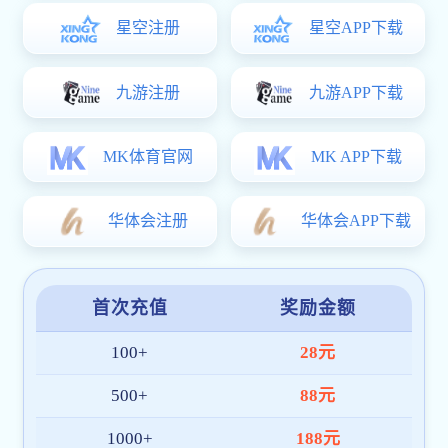
2026-06-17 16:04
48 次阅读
首页
/
体育快讯
在足球赛场上，球员的状态和出场情况常常引发广泛
关注。近年来，随着马基在欧冠赛场的精彩表现，他
在联赛中的缺席却引发了媒体和球迷的热议。本文将
从四个方面深入探讨马基在欧冠首发13场但在联赛中
频繁缺席的现象，包括其个人表现、球队战术、伤病
因素及球迷反应等，旨在全面分析这一现象背后的原
因及其影响。通过对这些方面的详细阐述，希望能够
帮助读者更好地理解马基当前状况以及这位年轻球员
未来的发展潜力。