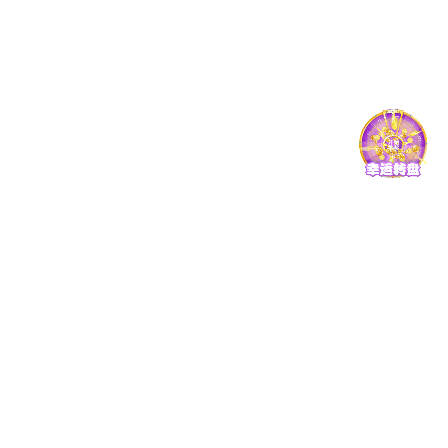
如何跑位、如何选择射门时机等，从而提高整体攻击
效率。这种以身作则的方法，不仅提升了球队凝聚
力，也增强了年轻球员们对比赛结果的信心。
此外，在赛季结束后，回归国家队时，他总是尽量保
持身体状态，以确保自己可以随时为团队提供支持和
输出。因此，可以说凯恩不只是一个顶级射手，更是
整个英格兰足球文化传承的重要一环，是实现团队目
标不可或缺的一部分。
3、备战状态分析
为了迎接即将到来的世界杯，凯恩早已进入全力备战
状态。从参加各项赛事到进行专门训练，他都保持着
高度专注。通过不断调整饮食与作息时间，他努力保
持最佳竞技状态。此外，与教练组保持紧密沟通也是