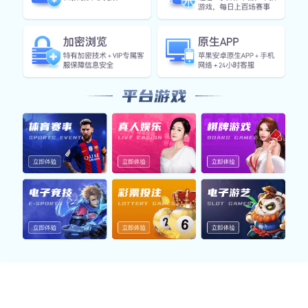
加成熟。他深知如何应对不同风格对手带来的挑战，
并能及时调整自己的发挥方式。这种灵活性无疑将在
世界杯赛场上发挥重要作用，为英格兰争夺冠军增添
了更多可能性。
2、凯恩对球队的重要性
作为英格兰国家队的队长，凯恩肩负着引领团队向前
发展的重任。他不仅要通过自身出色的发挥来激励队
友，更需要在更衣室内外营造一种团结向上的氛围。
在面对压力时，他常常能够冷静处理，将这种稳定传
递给身边的人。
而且，凯恩与众多年轻球员之间建立了良好的互动关
系，通过经验分享帮助他们适应高强度的大赛环境。
例如，在之前的一些热身赛中，他积极指导年轻前锋