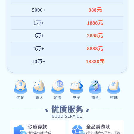
哈里·凯恩自加入英格兰国家队以来，以其卓越的进攻
能力和敏锐的场上判断力迅速崛起。他在俱乐部层面
表现同样出色，多年来为热刺贡献了大量进球，其技
术水平和战术意识均达到了顶尖水平。值得一提的
是，他不仅是一名优秀的前锋，还具备极强的助攻能
力，这使得他能在比赛中有效地串联起球队进攻。
此外，凯恩在关键比赛中的表现让人印象深刻。他多
次在重要赛事中打入制胜进球，这种心理素质与领导
能力，使得他成为队友们心目中的“精神领袖”。他不
仅仅是一个得分手，更是球队战术实施的重要参与
者。这种全能型的特点，让他在即将到来的世界杯中
尤显珍贵。
随着经验的积累，凯恩在场上的决策更加果断，也愈